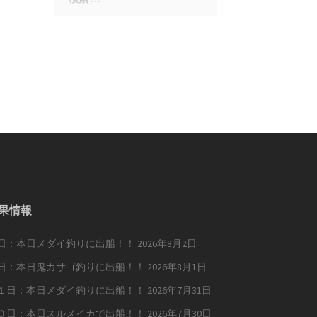
索:
果情報
日：本日メダイ釣りに出船！！
2026年8月2日
日：本日鬼カサゴ釣りに出船！！
2026年8月1日
１日：本日メダイ釣りに出船！！
2026年7月31日
０日：本日スルメイカで出船！！
2026年7月30日