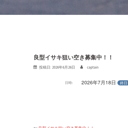
良型イサキ狙い空き募集中！！
投稿日:
2026年6月26日
captain
2026年7月18日
終日
日時: