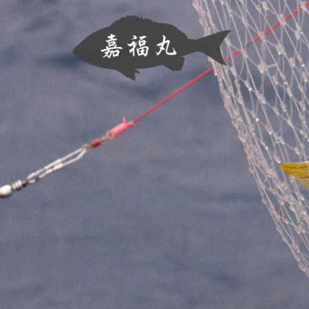
コ
ン
テ
ン
ツ
へ
ス
キ
ッ
プ