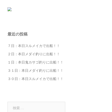
最近の投稿
７日：本日スルメイカで出船！！
２日：本日メダイ釣りに出船！！
１日：本日鬼カサゴ釣りに出船！！
３１日：本日メダイ釣りに出船！！
３０日：本日スルメイカで出船！！
検
索: