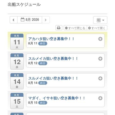
稿
出船スケジュール
ナ
8月 2026
ビ
すべて閉じる
すべて開く
ゲ
8月
アカハタ狙い空き募集中！！
11
8月 11
終日
ー
火
8月
シ
スルメイカ狙い空き募集中！！
12
8月 12
終日
水
ョ
8月
スルメイカ狙い空き募集中！！
14
ン
8月 14
終日
金
8月
マダイ、イサキ狙い空き募集中！！
15
8月 15
終日
土
8月