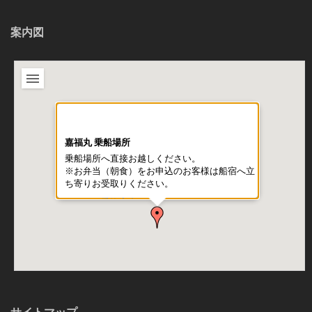
案内図
嘉福丸 乗船場所
乗船場所へ直接お越しください。
※お弁当（朝食）をお申込のお客様は船宿へ立
ち寄りお受取りください。
ルート・乗換案内