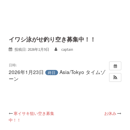
イワシ泳がせ釣り空き募集中！！
投稿日:
2026年1月9日
captain
日時:
2026年1月23日
Asia/Tokyo タイムゾ
終日
ーン
寒イサキ狙い空き募集
お休み
投
中！！