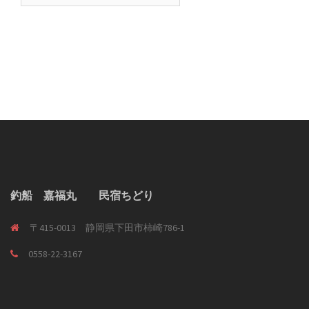
釣船 嘉福丸 民宿ちどり
〒415-0013 静岡県下田市柿崎786-1
0558-22-3167