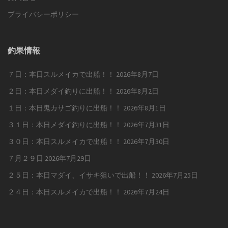
プライバシーポリシー
釣果情報
７日：本日スルメイカで出船！！
2026年8月7日
２日：本日メダイ釣りに出船！！
2026年8月2日
１日：本日鬼カサゴ釣りに出船！！
2026年8月1日
３１日：本日メダイ釣りに出船！！
2026年7月31日
３０日：本日スルメイカで出船！！
2026年7月30日
７月２９日
2026年7月29日
２５日：本日マダイ、イサキ狙いで出船！！
2026年7月25日
２４日：本日スルメイカで出船！！
2026年7月24日