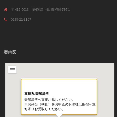
〒415-0013 静岡県下田市柿崎786-1
0558-22-3167
案内図
嘉福丸 乗船場所
乗船場所へ直接お越しください。
※お弁当（朝食）をお申込のお客様は船宿へ立
ち寄りお受取りください。
ルート・乗換案内