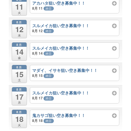
アカハタ狙い空き募集中！！
11
8月 11
終日
火
8月
スルメイカ狙い空き募集中！！
12
8月 12
終日
水
8月
スルメイカ狙い空き募集中！！
14
8月 14
終日
金
8月
マダイ、イサキ狙い空き募集中！！
15
8月 15
終日
土
8月
スルメイカ狙い空き募集中！！
17
8月 17
終日
月
8月
鬼カサゴ狙い空き募集中！！
18
8月 18
終日
火