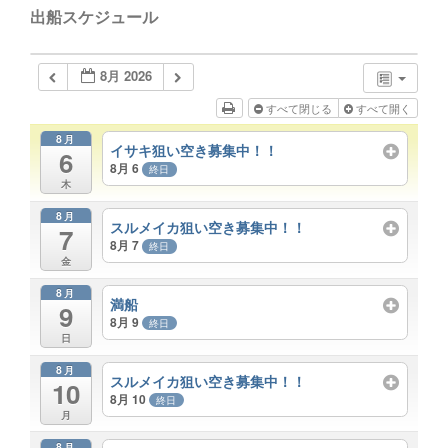
稿
出船スケジュール
ナ
8月 2026
ビ
すべて閉じる
すべて開く
ゲ
8月
イサキ狙い空き募集中！！
6
8月 6
終日
ー
木
8月
シ
スルメイカ狙い空き募集中！！
7
8月 7
終日
金
ョ
8月
満船
9
ン
8月 9
終日
日
8月
スルメイカ狙い空き募集中！！
10
8月 10
終日
月
8月